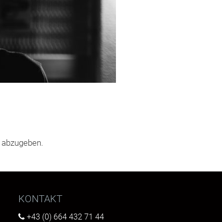
 abzugeben.
KONTAKT
+43 (0) 664 432 71 44