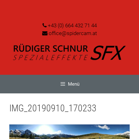
Zum
Inhalt
springen
+43 (0) 664 432 71 44
office@spidercam.at
Menü
IMG_20190910_170233