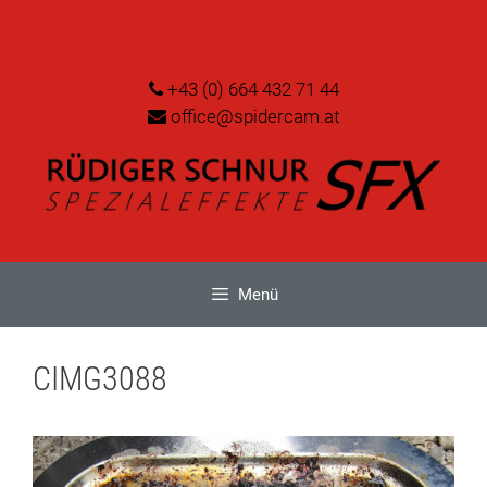
Zum
Inhalt
springen
+43 (0) 664 432 71 44
office@spidercam.at
Menü
CIMG3088