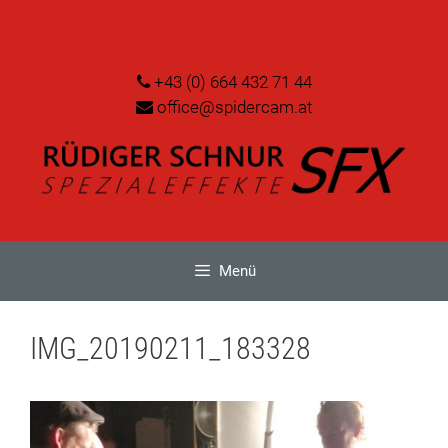
Zum
Inhalt
springen
+43 (0) 664 432 71 44
office@spidercam.at
Menü
IMG_20190211_183328